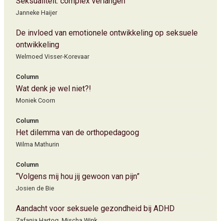
Seksualiteit: complex verlangen
Janneke Haijer
De invloed van emotionele ontwikkeling op seksuele
ontwikkeling
Welmoed Visser-Korevaar
Column
Wat denk je wel niet?!
Moniek Coorn
Column
Het dilemma van de orthopedagoog
Wilma Mathurin
Column
“Volgens mij hou jij gewoon van pijn”
Josien de Bie
Aandacht voor seksuele gezondheid bij ADHD
Zafanja Hartog, Mischa Wink